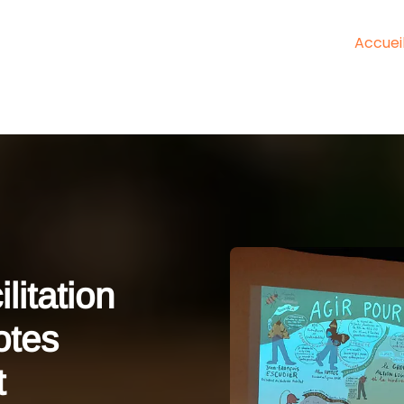
Accuei
litation
otes
t