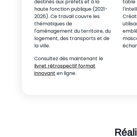
destinés aux préfets et à la
table
haute fonction publique (2021-
l'Intel
2026). Ce travail couvre les
Créati
thématiques de
utilisa
l'aménagement du territoire, du
embl
logement, des transports et de
mascot
la ville.
échan
Consultez dès maintenant le
livret rétrospectif format
innovant
en ligne.
Réali