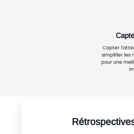
Capter
Capter l'atten
simplifier le
pour une mei
i
Rétrospectives 