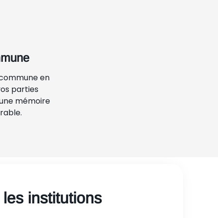
mmune
n commune en
os parties
 une mémoire
rable.
les institutions