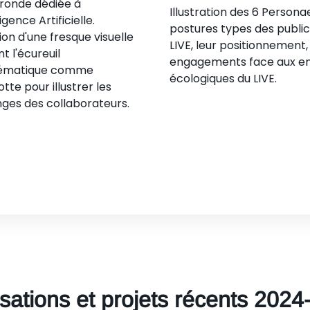
 ronde dédiée à
Illustration des 6 Persona
ligence Artificielle.
postures types des public
on d'une fresque visuelle
LIVE, leur positionnement,
nt l'écureuil
engagements face aux en
ématique comme
écologiques du LIVE.
te pour illustrer les
ges des collaborateurs.
sations et projets récents 202